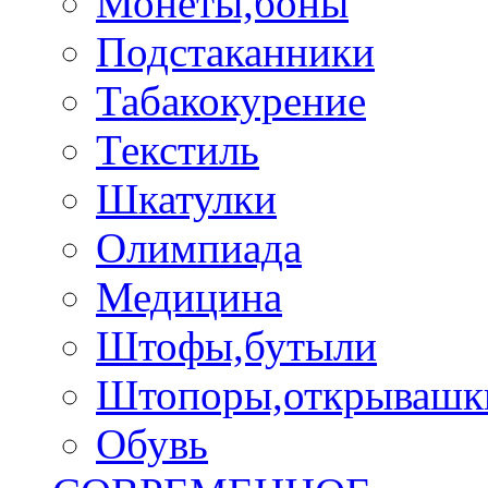
Монеты,боны
Подстаканники
Табакокурение
Текстиль
Шкатулки
Олимпиада
Медицина
Штофы,бутыли
Штопоры,открывашк
Обувь