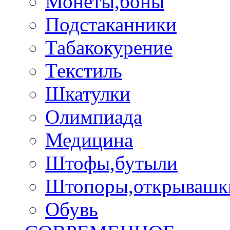
Монеты,боны
Подстаканники
Табакокурение
Текстиль
Шкатулки
Олимпиада
Медицина
Штофы,бутыли
Штопоры,открывашк
Обувь