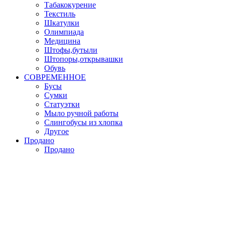
Табакокурение
Текстиль
Шкатулки
Олимпиада
Медицина
Штофы,бутыли
Штопоры,открывашки
Обувь
СОВРЕМЕННОЕ
Бусы
Сумки
Статуэтки
Мыло ручной работы
Слингобусы из хлопка
Другое
Продано
Продано