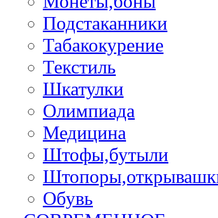
Монеты,боны
Подстаканники
Табакокурение
Текстиль
Шкатулки
Олимпиада
Медицина
Штофы,бутыли
Штопоры,открывашк
Обувь