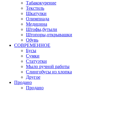
Табакокурение
Текстиль
Шкатулки
Олимпиада
Медицина
Штофы,бутыли
Штопоры,открывашки
Обувь
СОВРЕМЕННОЕ
Бусы
Сумки
Статуэтки
Мыло ручной работы
Слингобусы из хлопка
Другое
Продано
Продано