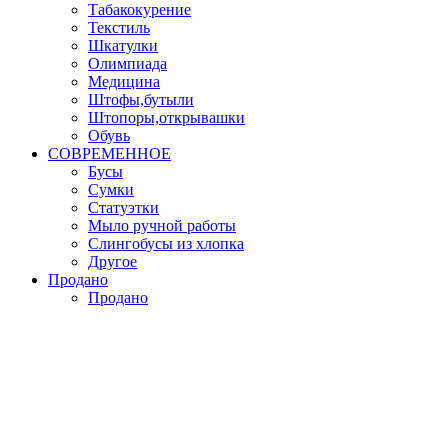
Табакокурение
Текстиль
Шкатулки
Олимпиада
Медицина
Штофы,бутыли
Штопоры,открывашки
Обувь
СОВРЕМЕННОЕ
Бусы
Сумки
Статуэтки
Мыло ручной работы
Слингобусы из хлопка
Другое
Продано
Продано