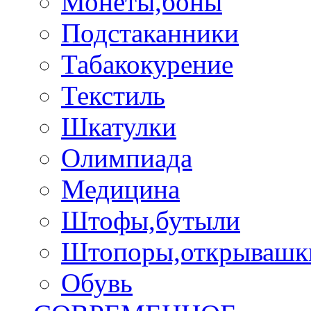
Монеты,боны
Подстаканники
Табакокурение
Текстиль
Шкатулки
Олимпиада
Медицина
Штофы,бутыли
Штопоры,открывашк
Обувь