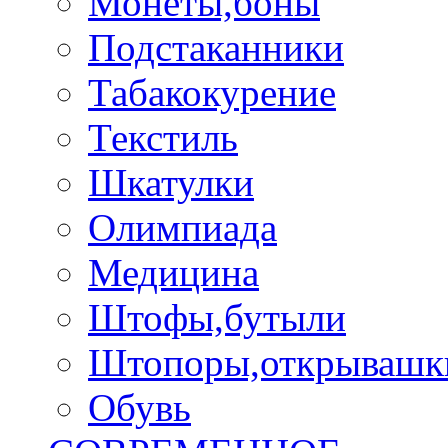
Монеты,боны
Подстаканники
Табакокурение
Текстиль
Шкатулки
Олимпиада
Медицина
Штофы,бутыли
Штопоры,открывашк
Обувь