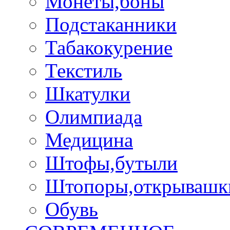
Монеты,боны
Подстаканники
Табакокурение
Текстиль
Шкатулки
Олимпиада
Медицина
Штофы,бутыли
Штопоры,открывашк
Обувь