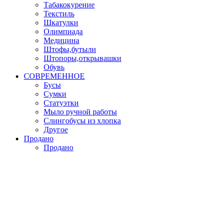
Табакокурение
Текстиль
Шкатулки
Олимпиада
Медицина
Штофы,бутыли
Штопоры,открывашки
Обувь
СОВРЕМЕННОЕ
Бусы
Сумки
Статуэтки
Мыло ручной работы
Слингобусы из хлопка
Другое
Продано
Продано